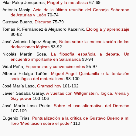
Pilar Palop Jonqueres,
Piaget y la metafísica
67-69
Antonio Masip,
Acta de la última reunión del Consejo Soberano
de Asturias y León
70-74
Gustavo Bueno,
Discurso
75-79
Tomás R. Fernández & Alejandro Kacelnik,
Etología y aprendizaje
80-82
José Antonio López Brugos,
Notas sobre la mecanización de las
deducciones lógicas
83-92
Nicolás Martín Sosa,
La filosofía española a debate. Un
encuentro importante en Salamanca
93-94
Vidal Peña,
Esperanzas y convencimientos
95-97
Alberto Hidalgo Tuñón,
Miguel Angel Quintanilla o la tentación
sociológica del materialismo
98-100
José María Laso,
Gramsci hoy
101-102
Javier Sádaba Garay,
A vueltas con Wittgenstein, lógica, Viena y
Gay power
103-106
José María Laso Prieto,
Sobre el uso alternativo del Derecho
107-109
Eugenio Trías,
Puntualización a la crítica de Gustavo Bueno a mi
libro 'Meditación sobre el poder'
110