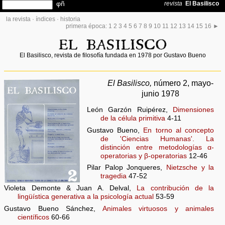
la revista
·
índices
·
historia
primera época:
1
2
3
4
5
6
7
8
9
10
11
12
13
14
15
16
►
El Basilisco, revista de filosofía fundada en 1978 por Gustavo Bueno
El Basilisco,
número 2, mayo-
junio 1978
León Garzón Ruipérez,
Dimensiones
de la célula primitiva
4-11
Gustavo Bueno,
En torno al concepto
de 'Ciencias Humanas'. La
distinción entre metodologías α-
operatorias y β-operatorias
12-46
Pilar Palop Jonqueres,
Nietzsche y la
tragedia
47-52
Violeta Demonte & Juan A. Delval,
La contribución de la
lingüística generativa a la psicología actual
53-59
Gustavo Bueno Sánchez,
Animales virtuosos y animales
científicos
60-66