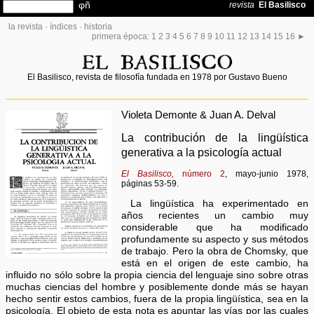
la revista
·
índices
·
historia
primera época:
1
2
3
4
5
6
7
8
9
10
11
12
13
14
15
16
►
El Basilisco, revista de filosofía fundada en 1978 por Gustavo Bueno
Violeta Demonte & Juan A. Delval
La contribución de la lingüística
generativa a la psicología actual
El Basilisco,
número 2
, mayo-junio 1978,
páginas 53-59.
La lingüística ha experimentado en
años recientes un cambio muy
considerable que ha modificado
profundamente su aspecto y sus métodos
de trabajo. Pero la obra de Chomsky, que
está en el origen de este cambio, ha
influido no sólo sobre la propia ciencia del lenguaje sino sobre otras
muchas ciencias del hombre y posiblemente donde más se hayan
hecho sentir estos cambios, fuera de la propia lingüística, sea en la
psicología. El objeto de esta nota es apuntar las vías por las cuales