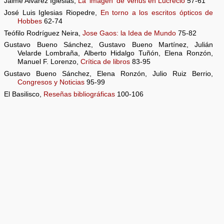
Jaime Alvarez Iglesias,
La 'imagen' de Venus en Lucrecio
57-61
José Luis Iglesias Riopedre,
En torno a los escritos ópticos de
Hobbes
62-74
Teófilo Rodríguez Neira,
Jose Gaos: la Idea de Mundo
75-82
Gustavo Bueno Sánchez, Gustavo Bueno Martínez, Julián
Velarde Lombraña, Alberto Hidalgo Tuñón, Elena Ronzón,
Manuel F. Lorenzo,
Crítica de libros
83-95
Gustavo Bueno Sánchez, Elena Ronzón, Julio Ruiz Berrio,
Congresos y Noticias
95-99
El Basilisco,
Reseñas bibliográficas
100-106