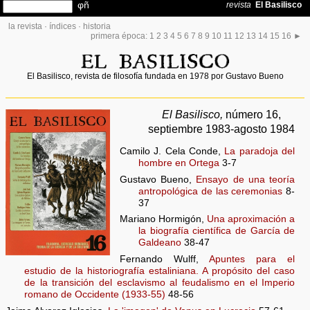
la revista
·
índices
·
historia
primera época:
1
2
3
4
5
6
7
8
9
10
11
12
13
14
15
16
►
El Basilisco, revista de filosofía fundada en 1978 por Gustavo Bueno
El Basilisco,
número 16,
septiembre 1983-agosto 1984
Camilo J. Cela Conde,
La paradoja del
hombre en Ortega
3-7
Gustavo Bueno,
Ensayo de una teoría
antropológica de las ceremonias
8-
37
Mariano Hormigón,
Una aproximación a
la biografía científica de García de
Galdeano
38-47
Fernando Wulff,
Apuntes para el
estudio de la historiografía estaliniana. A propósito del caso
de la transición del esclavismo al feudalismo en el Imperio
romano de Occidente (1933-55)
48-56