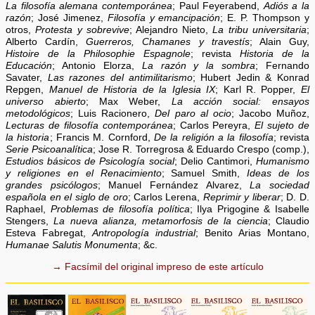
La filosofía alemana contemporánea
; Paul Feyerabend,
Adiós a la
razón
; José Jimenez,
Filosofía y emancipación
; E. P. Thompson y
otros,
Protesta y sobrevive
; Alejandro Nieto,
La tribu universitaria
;
Alberto Cardín,
Guerreros, Chamanes y travestís
; Alain Guy,
Histoire de la Philosophie Espagnole
; revista
Historia de la
Educación
; Antonio Elorza,
La razón y la sombra
; Fernando
Savater,
Las razones del antimilitarismo
; Hubert Jedin & Konrad
Repgen,
Manuel de Historia de la Iglesia IX
; Karl R. Popper,
El
universo abierto
; Max Weber,
La acción social: ensayos
metodológicos
; Luis Racionero,
Del paro al ocio
; Jacobo Muñoz,
Lecturas de filosofía contemporánea
; Carlos Pereyra,
El sujeto de
la historia
; Francis M. Cornford,
De la religión a la filosofía
; revista
Serie Psicoanalítica
; Jose R. Torregrosa & Eduardo Crespo (comp.),
Estudios básicos de Psicología social
; Delio Cantimori,
Humanismo
y religiones en el Renacimiento
; Samuel Smith,
Ideas de los
grandes psicólogos
; Manuel Fernández Alvarez,
La sociedad
española en el siglo de oro
; Carlos Lerena,
Reprimir y liberar
; D. D.
Raphael,
Problemas de filosofía política
; Ilya Prigogine & Isabelle
Stengers,
La nueva alianza, metamorfosis de la ciencia
; Claudio
Esteva Fabregat,
Antropología industrial
; Benito Arias Montano,
Humanae Salutis Monumenta
; &c.
→ Facsímil del original impreso de este artículo