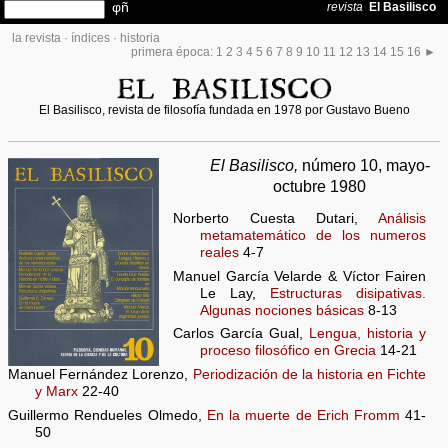
la revista
·
índices
·
historia
primera época:
1
2
3
4
5
6
7
8
9
10
11
12
13
14
15
16
►
El Basilisco, revista de filosofía fundada en 1978 por Gustavo Bueno
El Basilisco,
número 10, mayo-
octubre 1980
Norberto Cuesta Dutari,
Análisis
metamatemático de los numeros
reales
4-7
Manuel García Velarde & Víctor Fairen
Le Lay,
Estructuras disipativas.
Algunas nociones básicas
8-13
Carlos García Gual,
Lengua, historia y
proceso filosófico en Grecia
14-21
Manuel Fernández Lorenzo,
Periodización de la historia en Fichte
y Marx
22-40
Guillermo Rendueles Olmedo,
En la muerte de Erich Fromm
41-
50