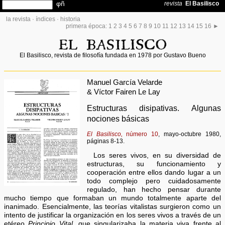
la revista
·
índices
·
historia
primera época:
1
2
3
4
5
6
7
8
9
10
11
12
13
14
15
16
►
El Basilisco, revista de filosofía fundada en 1978 por Gustavo Bueno
Manuel García Velarde
& Víctor Fairen Le Lay
Estructuras disipativas. Algunas
nociones básicas
El Basilisco,
número 10
, mayo-octubre 1980,
páginas 8-13.
Los seres vivos, en su diversidad de
estructuras, su funcionamiento y
cooperación entre ellos dando lugar a un
todo complejo pero cuidadosamente
regulado, han hecho pensar durante
mucho tiempo que formaban un mundo totalmente aparte del
inanimado. Esencialmente, las teorías vitalistas surgieron como un
intento de justificar la organización en los seres vivos a través de un
etéreo
Principio Vital,
que singularizaba la materia viva frente al