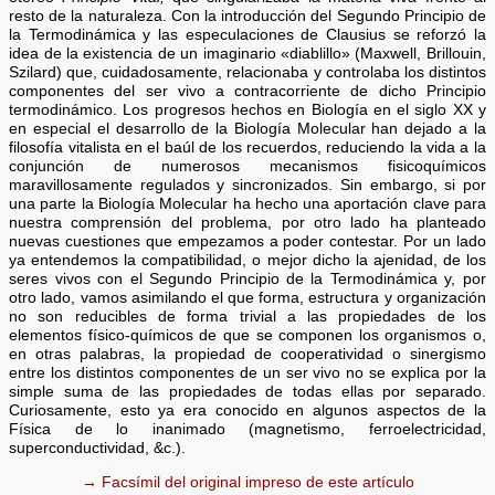
resto de la naturaleza. Con la introducción del Segundo Principio de
la Termodinámica y las especulaciones de Clausius se reforzó la
idea de la existencia de un imaginario «diablillo» (Maxwell, Brillouin,
Szilard) que, cuidadosamente, relacionaba y controlaba los distintos
componentes del ser vivo a contracorriente de dicho Principio
termodinámico. Los progresos hechos en Biología en el siglo XX y
en especial el desarrollo de la Biología Molecular han dejado a la
filosofía vitalista en el baúl de los recuerdos, reduciendo la vida a la
conjunción de numerosos mecanismos fisicoquímicos
maravillosamente regulados y sincronizados. Sin embargo, si por
una parte la Biología Molecular ha hecho una aportación clave para
nuestra comprensión del problema, por otro lado ha planteado
nuevas cuestiones que empezamos a poder contestar. Por un lado
ya entendemos la compatibilidad, o mejor dicho la ajenidad, de los
seres vivos con el Segundo Principio de la Termodinámica y, por
otro lado, vamos asimilando el que forma, estructura y organización
no son reducibles de forma trivial a las propiedades de los
elementos físico-químicos de que se componen los organismos o,
en otras palabras, la propiedad de cooperatividad o sinergismo
entre los distintos componentes de un ser vivo no se explica por la
simple suma de las propiedades de todas ellas por separado.
Curiosamente, esto ya era conocido en algunos aspectos de la
Física de lo inanimado (magnetismo, ferroelectricidad,
superconductividad, &c.).
→ Facsímil del original impreso de este artículo