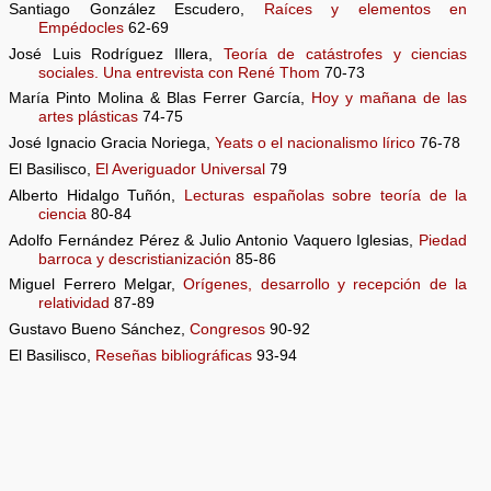
Santiago González Escudero,
Raíces y elementos en
Empédocles
62-69
José Luis Rodríguez Illera,
Teoría de catástrofes y ciencias
sociales. Una entrevista con René Thom
70-73
María Pinto Molina & Blas Ferrer García,
Hoy y mañana de las
artes plásticas
74-75
José Ignacio Gracia Noriega,
Yeats o el nacionalismo lírico
76-78
El Basilisco,
El Averiguador Universal
79
Alberto Hidalgo Tuñón,
Lecturas españolas sobre teoría de la
ciencia
80-84
Adolfo Fernández Pérez & Julio Antonio Vaquero Iglesias,
Piedad
barroca y descristianización
85-86
Miguel Ferrero Melgar,
Orígenes, desarrollo y recepción de la
relatividad
87-89
Gustavo Bueno Sánchez,
Congresos
90-92
El Basilisco,
Reseñas bibliográficas
93-94