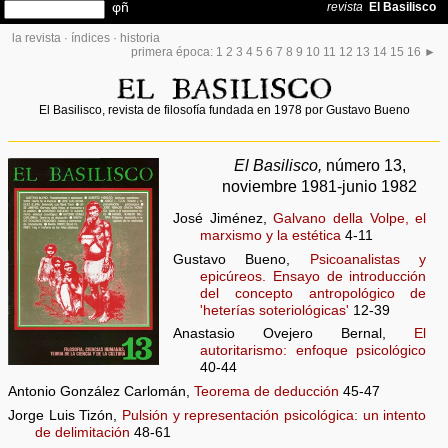
la revista
·
índices
·
historia
primera época:
1
2
3
4
5
6
7
8
9
10
11
12
13
14
15
16
►
El Basilisco, revista de filosofía fundada en 1978 por Gustavo Bueno
El Basilisco,
número 13,
noviembre 1981-junio 1982
José Jiménez,
Galvano della Volpe, el
marxismo y la estética
4-11
Gustavo Bueno,
Psicoanalistas y
epicúreos. Ensayo de introducción
del concepto antropológico de
'heterías soteriológicas'
12-39
Anastasio Ovejero Bernal,
El
autoritarismo: enfoque psicológico
40-44
Antonio González Carlomán,
Teorema de deducción
45-47
Jorge Luis Tizón,
Pulsión y representación psicológica: un intento
de delimitación
48-61