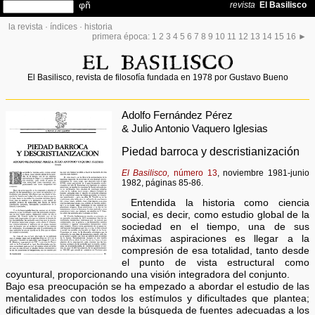
la revista
·
índices
·
historia
primera época:
1
2
3
4
5
6
7
8
9
10
11
12
13
14
15
16
►
El Basilisco, revista de filosofía fundada en 1978 por Gustavo Bueno
Adolfo Fernández Pérez
& Julio Antonio Vaquero Iglesias
Piedad barroca y descristianización
El Basilisco,
número 13
, noviembre 1981-junio
1982, páginas 85-86.
Entendida la historia como ciencia
social, es decir, como estudio global de la
sociedad en el tiempo, una de sus
máximas aspiraciones es llegar a la
compresión de esa totalidad, tanto desde
el punto de vista estructural como
coyuntural, proporcionando una visión integradora del conjunto.
Bajo esa preocupación se ha empezado a abordar el estudio de las
mentalidades con todos los estímulos y dificultades que plantea;
dificultades que van desde la búsqueda de fuentes adecuadas a los