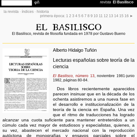
la revista
·
índices
·
historia
primera época:
1
2
3
4
5
6
7
8
9
10
11
12
13
14
15
16
►
El Basilisco, revista de filosofía fundada en 1978 por Gustavo Bueno
Alberto Hidalgo Tuñón
Lecturas españolas sobre teoría de la
ciencia
El Basilisco,
número 13
, noviembre 1981-junio
1982, páginas 80-84.
Dos libros recientemente aparecidos
parecen insinuar que en la década de los
ochenta asistiremos a una nueva fase en
el desarrollo e institucionalización de la
teoría de la ciencia en España. Una vez
que el ritmo de traducciones ha logrado
alcanzar una cuota suficiente para mantener entretenidos a un
cúmulo cada vez mayor de estudiosos y especialistas, quienes, a
su vez, abastecen el mercado nacional con la reproducción
autóctona de monografías y ensayos parciales sobre el