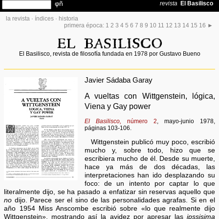
la revista
·
índices
·
historia
primera época:
1
2
3
4
5
6
7
8
9
10
11
12
13
14
15
16
►
El Basilisco, revista de filosofía fundada en 1978 por Gustavo Bueno
Javier Sádaba Garay
A vueltas con Wittgenstein, lógica,
Viena y Gay power
El Basilisco,
número 2
, mayo-junio 1978,
páginas 103-106.
Wittgenstein publicó muy poco, escribió
mucho y, sobre todo, hizo que se
escribiera mucho de él. Desde su muerte,
hace ya más de dos décadas, las
interpretaciones han ido desplazando su
foco: de un intento por captar lo que
literalmente dijo, se ha pasado a enfatizar sin reservas aquello que
no
dijo. Parece ser el sino de las personalidades agrafas. Si en el
año 1954 Miss Anscombe escribió sobre «lo que realmente dijo
Wittgenstein», mostrando así la avidez por apresar las
ipssisima