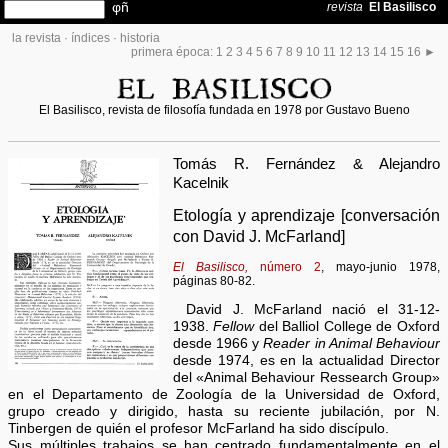
la revista
·
índices
·
historia
primera época:
1
2
3
4
5
6
7
8
9
10
11
12
13
14
15
16
►
El Basilisco, revista de filosofía fundada en 1978 por Gustavo Bueno
Tomás R. Fernández & Alejandro
Kacelnik
Etología y aprendizaje [conversación
con David J. McFarland]
El Basilisco,
número 2
, mayo-junio 1978,
páginas 80-82.
David J. McFarland nació el 31-12-
1938.
Fellow
del Balliol College de Oxford
desde 1966 y
Reader in Animal Behaviour
desde 1974, es en la actualidad Director
del «Animal Behaviour Ressearch Group»
en el Departamento de Zoología de la Universidad de Oxford,
grupo creado y dirigido, hasta su reciente jubilación, por N.
Tinbergen de quién el profesor McFarland ha sido discípulo.
Sus múltiples trabajos se han centrado fundamentalmente en el