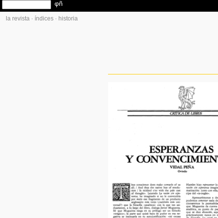
la revista
·
índices
·
historia