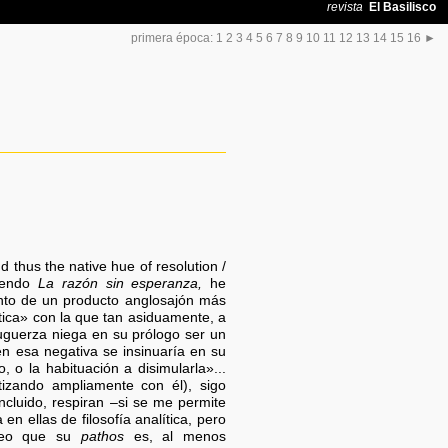
primera época:
1
2
3
4
5
6
7
8
9
10
11
12
13
14
15
16
►
 thus the native hue of resolution /
eyendo
La razón sin esperanza,
he
to de un producto anglosajón más
ítica» con la que tan asiduamente, a
Muguerza niega en su prólogo ser un
en esa negativa se insinuaría en su
, o la habituación a disimularla»...
izando ampliamente con él), sigo
ncluido, respiran –si se me permite
en ellas de filosofía analítica, pero
creo que su
pathos
es, al menos