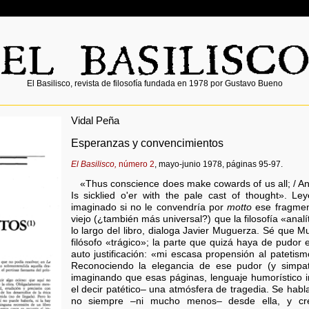
El Basilisco, revista de filosofía fundada en 1978 por Gustavo Bueno
Vidal Peña
Esperanzas y convencimientos
El Basilisco,
número 2
, mayo-junio 1978, páginas 95-97.
«Thus conscience does make cowards of us all; / And
Is sicklied o'er with the pale cast of thought». L
imaginado si no le convendría por
motto
ese fragmen
viejo (¿también más universal?) que la filosofía «anal
lo largo del libro, dialoga Javier Muguerza. Sé que 
filósofo «trágico»; la parte que quizá haya de pudor 
auto justificación: «mi escasa propensión al patetismo
Reconociendo la elegancia de ese pudor (y simpat
imaginando que esas páginas, lenguaje humorístico i
el decir patético– una atmósfera de tragedia. Se habla 
no siempre –ni mucho menos– desde ella, y 