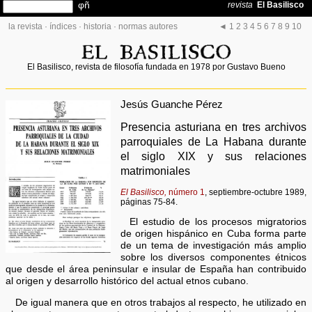
la revista
·
índices
·
historia
·
normas autores
◄
1
2
3
4
5
6
7
8
9
10
El Basilisco, revista de filosofía fundada en 1978 por Gustavo Bueno
Jesús Guanche Pérez
Presencia asturiana en tres archivos
parroquiales de La Habana durante
el siglo XIX y sus relaciones
matrimoniales
El Basilisco,
número 1
, septiembre-octubre 1989,
páginas 75-84.
El estudio de los procesos migratorios
de origen hispánico en Cuba forma parte
de un tema de investigación más amplio
sobre los diversos componentes étnicos
que desde el área peninsular e insular de España han contribuido
al origen y desarrollo histórico del actual etnos cubano.
De igual manera que en otros trabajos al respecto, he utilizado en