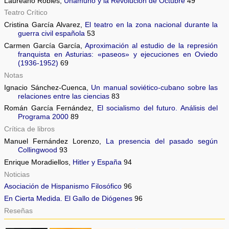
Laureano Robles,
Unamuno y la Revolución de Octubre
49
Teatro Crítico
Cristina García Alvarez,
El teatro en la zona nacional durante la
guerra civil española
53
Carmen García García,
Aproximación al estudio de la represión
franquista en Asturias: «paseos» y ejecuciones en Oviedo
(1936-1952)
69
Notas
Ignacio Sánchez-Cuenca,
Un manual soviético-cubano sobre las
relaciones entre las ciencias
83
Román García Fernández,
El socialismo del futuro. Análisis del
Programa 2000
89
Crítica de libros
Manuel Fernández Lorenzo,
La presencia del pasado según
Collingwood
93
Enrique Moradiellos,
Hitler y España
94
Noticias
Asociación de Hispanismo Filosófico
96
En Cierta Medida. El Gallo de Diógenes
96
Reseñas