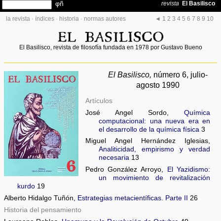
la revista
·
índices
·
historia
·
normas autores
◄
1
2
3
4
5
6
7
8
9
10
El Basilisco, revista de filosofía fundada en 1978 por Gustavo Bueno
El Basilisco,
número 6, julio-
agosto 1990
Artículos
José Angel Sordo,
Química
computacional: una nueva era en
el desarrollo de la química física
3
Miguel Angel Hernández Iglesias,
Analiticidad, empirismo y verdad
necesaria
13
Pedro González Arroyo,
El Yazidismo:
un movimiento de revitalización
kurdo
19
Alberto Hidalgo Tuñón,
Estrategias metacientíficas. Parte II
26
Historia del pensamiento