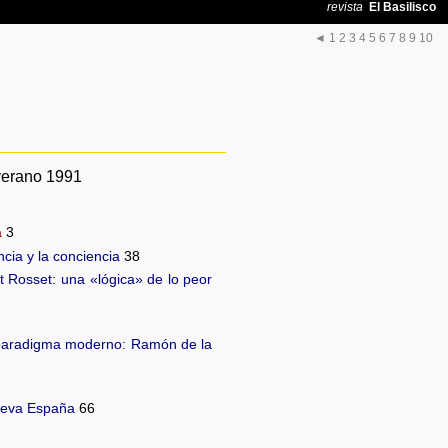
◄
1
2
3
4
5
6
7
8
9
10
verano 1991
a
3
encia y la conciencia
38
nt Rosset: una «lógica» de lo peor
l paradigma moderno: Ramón de la
Nueva España
66