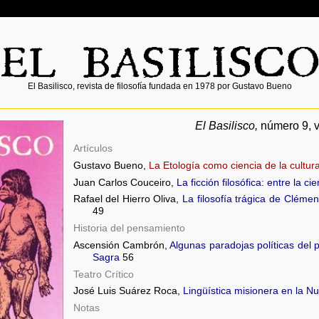
El Basilisco, revista de filosofía fundada en 1978 por Gustavo Bueno
El Basilisco,
número 9, 
Artículos
Gustavo Bueno,
La Etología como ciencia de la cultur
Juan Carlos Couceiro,
La ficción filosófica: entre la ci
Rafael del Hierro Oliva,
La filosofía trágica de Cléme
49
Historia del pensamiento
Ascensión Cambrón,
Algunas paradojas políticas de
Sagra
56
Teatro Crítico
José Luis Suárez Roca,
Lingüística misionera en la 
Notas