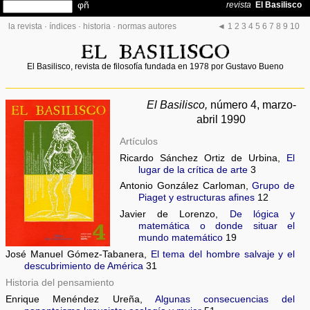
la revista
·
índices
·
historia
·
normas autores
◄
1
2
3
4
5
6
7
8
9
10
El Basilisco, revista de filosofía fundada en 1978 por Gustavo Bueno
El Basilisco,
número 4, marzo-
abril 1990
Artículos
Ricardo Sánchez Ortiz de Urbina,
El
lugar de la crítica de arte
3
Antonio González Carloman,
Grupo de
Piaget y estructuras afines
12
Javier de Lorenzo,
De lógica y
matemática o donde situar el
mundo matemático
19
José Manuel Gómez-Tabanera,
El tema del hombre salvaje y el
descubrimiento de América
31
Historia del pensamiento
Enrique Menéndez Ureña,
Algunas consecuencias del