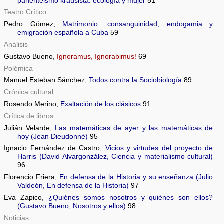
panenteismo krausista: ecología y mujer
51
Teatro Crítico
Pedro Gómez,
Matrimonio: consanguinidad, endogamia y
emigración española a Cuba
59
Análisis
Gustavo Bueno,
Ignoramus, Ignorabimus!
69
Polémica
Manuel Esteban Sánchez,
Todos contra la Sociobiología
89
Crónica cultural
Rosendo Merino,
Exaltación de los clásicos
91
Crítica de libros
Julián Velarde,
Las matemáticas de ayer y las matemáticas de
hoy (Jean Dieudonné)
95
Ignacio Fernández de Castro,
Vicios y virtudes del proyecto de
Harris (David Alvargonzález, Ciencia y materialismo cultural)
96
Florencio Friera,
En defensa de la Historia y su enseñanza (Julio
Valdeón, En defensa de la Historia)
97
Eva Zapico,
¿Quiénes somos nosotros y quiénes son ellos?
(Gustavo Bueno, Nosotros y ellos)
98
Noticias