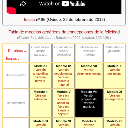
Tesela
nº 96 (Oviedo, 22 de febrero de 2012)
Tabla de modelos genéricos de concepciones de la felicidad
(
El mito de la felicidad...
, Barcelona 2005, páginas 195-196.)
Espiritualismo
Espiritualismo
Materialismo
Materialismo
Doctrinas →
simple
radical
unitario o
pluralista
(asertivo)
(exclusivo)
monista
Teorías ↓
Modelo I
Modelo IV
Modelo VII
Modelo X
Versión
Versión
Versión
Versión
aristotélica.
neoplatónica.
degeneracionista.
pesimista.
Descendentes
Versión
Versión
tomista.
idealista
material.
Modelo II
Modelo V
Modelo VIII
Modelo XI
Versión
Versión
Versión
Versión
sabeliana.
idealista
progresista.
emergentista.
Ascendentes
absoluta.
Versión
Versión
monista.
idealista
objetiva.
Modelo III
Modelo VI
Modelo IX
Modelo XII
Versión
Versión
Versión
Versión