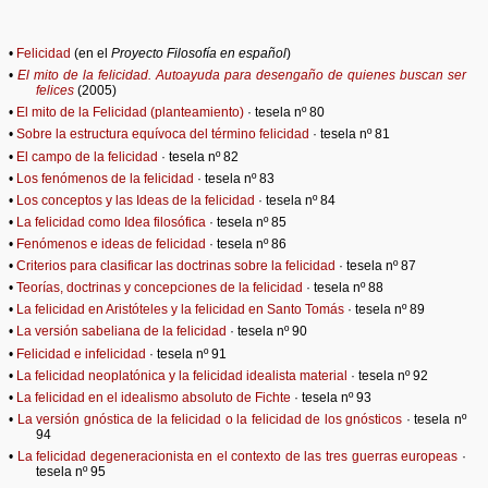
•
Felicidad
(en el
Proyecto Filosofía en español
)
•
El mito de la felicidad. Autoayuda para desengaño de quienes buscan ser
felices
(2005)
•
El mito de la Felicidad (planteamiento)
· tesela nº 80
•
Sobre la estructura equívoca del término felicidad
· tesela nº 81
•
El campo de la felicidad
· tesela nº 82
•
Los fenómenos de la felicidad
· tesela nº 83
•
Los conceptos y las Ideas de la felicidad
· tesela nº 84
•
La felicidad como Idea filosófica
· tesela nº 85
•
Fenómenos e ideas de felicidad
· tesela nº 86
•
Criterios para clasificar las doctrinas sobre la felicidad
· tesela nº 87
•
Teorías, doctrinas y concepciones de la felicidad
· tesela nº 88
•
La felicidad en Aristóteles y la felicidad en Santo Tomás
· tesela nº 89
•
La versión sabeliana de la felicidad
· tesela nº 90
•
Felicidad e infelicidad
· tesela nº 91
•
La felicidad neoplatónica y la felicidad idealista material
· tesela nº 92
•
La felicidad en el idealismo absoluto de Fichte
· tesela nº 93
•
La versión gnóstica de la felicidad o la felicidad de los gnósticos
· tesela nº
94
•
La felicidad degeneracionista en el contexto de las tres guerras europeas
·
tesela nº 95