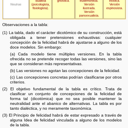
dualista
gnóstica.
eudemonista.
estoica.
Neutras
(psicologista,
Versión
Versión
fisiologista).
ilustrada.
espinosista.
Versión
pansexualista.
Observaciones a la tabla:
(1) La tabla, dado el carácter dicotómico de su construcción, está
obligada a tener pretensiones exhaustivas: cualquier
concepción de la felicidad habrá de ajustarse a alguno de los
doce modelos. Sin embargo:
(a) Cada modelo tiene múltiples versiones. En la tabla
ofrecida no se pretende recoger todas las versiones, sino las
que se consideran más representativas.
(b) Las versiones no agotan las concepciones de la felicidad.
(c) Las concepciones concretas podrían clasificarse por otros
criterios.
(2) El objetivo fundamental de la tabla es crítico. Trata de
clasificar un conjunto de concepciones de la felicidad de
forma tal (dicotómica) que no sea posible mantener la
neutralidad ante el abanico de alternativas. La tabla es por
tanto dialéctica, y no meramente taxonómica.
(3) El Principio de felicidad habrá de estar expresado a través de
alguna Idea de felicidad vinculada a alguno de los modelos
de la tabla.