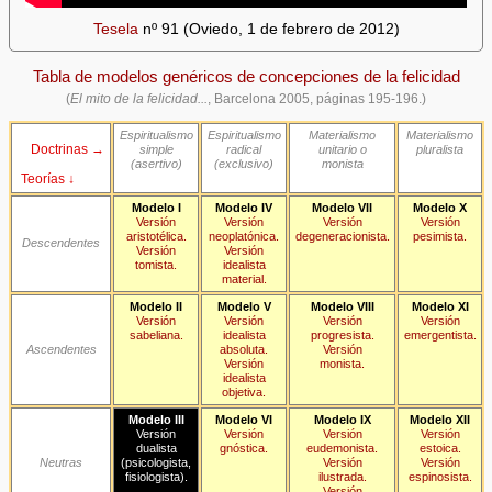
Tesela
nº 91 (Oviedo, 1 de febrero de 2012)
Tabla de modelos genéricos de concepciones de la felicidad
(
El mito de la felicidad...
, Barcelona 2005, páginas 195-196.)
Espiritualismo
Espiritualismo
Materialismo
Materialismo
Doctrinas →
simple
radical
unitario o
pluralista
(asertivo)
(exclusivo)
monista
Teorías ↓
Modelo I
Modelo IV
Modelo VII
Modelo X
Versión
Versión
Versión
Versión
aristotélica.
neoplatónica.
degeneracionista.
pesimista.
Descendentes
Versión
Versión
tomista.
idealista
material.
Modelo II
Modelo V
Modelo VIII
Modelo XI
Versión
Versión
Versión
Versión
sabeliana.
idealista
progresista.
emergentista.
Ascendentes
absoluta.
Versión
Versión
monista.
idealista
objetiva.
Modelo III
Modelo VI
Modelo IX
Modelo XII
Versión
Versión
Versión
Versión
dualista
gnóstica.
eudemonista.
estoica.
Neutras
(psicologista,
Versión
Versión
fisiologista).
ilustrada.
espinosista.
Versión