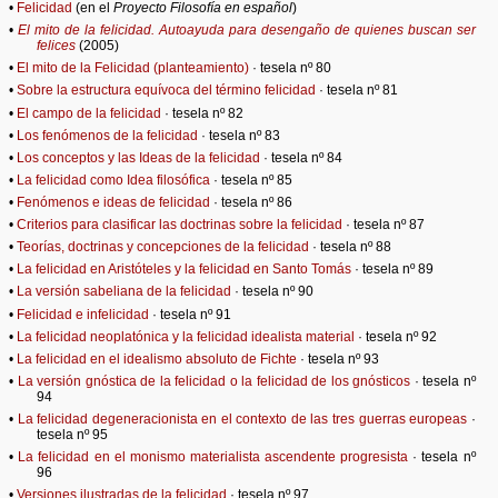
•
Felicidad
(en el
Proyecto Filosofía en español
)
•
El mito de la felicidad. Autoayuda para desengaño de quienes buscan ser
felices
(2005)
•
El mito de la Felicidad (planteamiento)
· tesela nº 80
•
Sobre la estructura equívoca del término felicidad
· tesela nº 81
•
El campo de la felicidad
· tesela nº 82
•
Los fenómenos de la felicidad
· tesela nº 83
•
Los conceptos y las Ideas de la felicidad
· tesela nº 84
•
La felicidad como Idea filosófica
· tesela nº 85
•
Fenómenos e ideas de felicidad
· tesela nº 86
•
Criterios para clasificar las doctrinas sobre la felicidad
· tesela nº 87
•
Teorías, doctrinas y concepciones de la felicidad
· tesela nº 88
•
La felicidad en Aristóteles y la felicidad en Santo Tomás
· tesela nº 89
•
La versión sabeliana de la felicidad
· tesela nº 90
•
Felicidad e infelicidad
· tesela nº 91
•
La felicidad neoplatónica y la felicidad idealista material
· tesela nº 92
•
La felicidad en el idealismo absoluto de Fichte
· tesela nº 93
•
La versión gnóstica de la felicidad o la felicidad de los gnósticos
· tesela nº
94
•
La felicidad degeneracionista en el contexto de las tres guerras europeas
·
tesela nº 95
•
La felicidad en el monismo materialista ascendente progresista
· tesela nº
96
•
Versiones ilustradas de la felicidad
· tesela nº 97