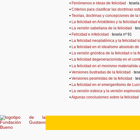
•
Fenómenos e ideas de felicidad
· tesela
•
Criterios para clasificar las doctrinas sob
•
Teorías, doctrinas y concepciones de la 
•
La felicidad en Aristóteles y la felicida
•
La versión sabeliana de la felicidad
· te
•
Felicidad e infelicidad
· tesela nº 91
•
La felicidad neoplatónica y la felicidad i
•
La felicidad en el idealismo absoluto de
•
La versión gnóstica de la felicidad o la f
•
La felicidad degeneracionista en el cont
•
La felicidad en el monismo materialista
•
Versiones ilustradas de la felicidad
· tes
•
Versiones pesimistas de la felicidad
· te
•
La felicidad en el emergentismo de Luc
•
La versión estoica y la versión espinosis
•
Algunas conclusiones sobre la felicidad