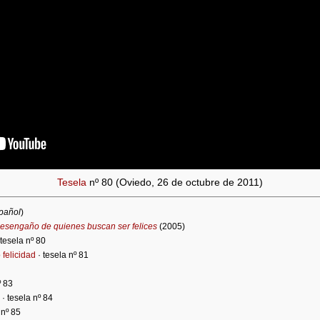
Tesela
nº 80 (Oviedo, 26 de octubre de 2011)
spañol
)
 desengaño de quienes buscan ser felices
(2005)
 tesela nº 80
 felicidad
· tesela nº 81
º 83
· tesela nº 84
 nº 85