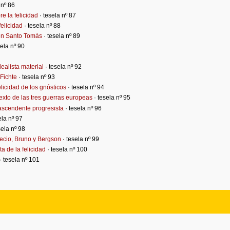
 nº 86
re la felicidad
· tesela nº 87
felicidad
· tesela nº 88
d en Santo Tomás
· tesela nº 89
sela nº 90
dealista material
· tesela nº 92
 Fichte
· tesela nº 93
elicidad de los gnósticos
· tesela nº 94
exto de las tres guerras europeas
· tesela nº 95
 ascendente progresista
· tesela nº 96
ela nº 97
sela nº 98
recio, Bruno y Bergson
· tesela nº 99
ta de la felicidad
· tesela nº 100
· tesela nº 101