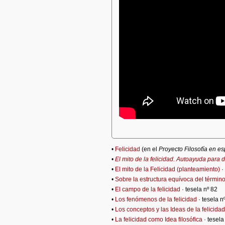
•
Felicidad
(en el
Proyecto Filosofía en e
•
El mito de la felicidad. Autoayuda para
•
El mito de la Felicidad (planteamiento)
·
•
Sobre la estructura equívoca del término
•
El campo de la felicidad
· tesela nº 82
•
Los fenómenos de la felicidad
· tesela n
•
Los conceptos y las Ideas de la felicidad
•
La felicidad como Idea filosófica
· tesela