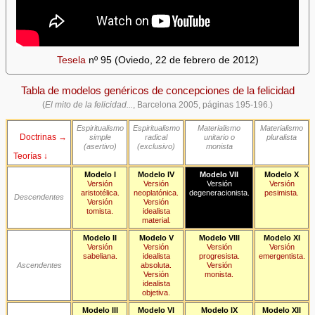
Tesela
nº 95 (Oviedo, 22 de febrero de 2012)
Tabla de modelos genéricos de concepciones de la felicidad
(
El mito de la felicidad...
, Barcelona 2005, páginas 195-196.)
Espiritualismo
Espiritualismo
Materialismo
Materialismo
Doctrinas →
simple
radical
unitario o
pluralista
(asertivo)
(exclusivo)
monista
Teorías ↓
Modelo I
Modelo IV
Modelo VII
Modelo X
Versión
Versión
Versión
Versión
aristotélica.
neoplatónica.
degeneracionista.
pesimista.
Descendentes
Versión
Versión
tomista.
idealista
material.
Modelo II
Modelo V
Modelo VIII
Modelo XI
Versión
Versión
Versión
Versión
sabeliana.
idealista
progresista.
emergentista.
Ascendentes
absoluta.
Versión
Versión
monista.
idealista
objetiva.
Modelo III
Modelo VI
Modelo IX
Modelo XII