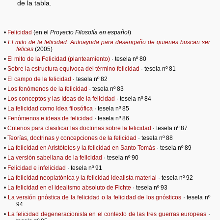
de la tabla.
•
Felicidad
(en el
Proyecto Filosofía en español
)
•
El mito de la felicidad. Autoayuda para desengaño de quienes buscan ser
felices
(2005)
•
El mito de la Felicidad (planteamiento)
· tesela nº 80
•
Sobre la estructura equívoca del término felicidad
· tesela nº 81
•
El campo de la felicidad
· tesela nº 82
•
Los fenómenos de la felicidad
· tesela nº 83
•
Los conceptos y las Ideas de la felicidad
· tesela nº 84
•
La felicidad como Idea filosófica
· tesela nº 85
•
Fenómenos e ideas de felicidad
· tesela nº 86
•
Criterios para clasificar las doctrinas sobre la felicidad
· tesela nº 87
•
Teorías, doctrinas y concepciones de la felicidad
· tesela nº 88
•
La felicidad en Aristóteles y la felicidad en Santo Tomás
· tesela nº 89
•
La versión sabeliana de la felicidad
· tesela nº 90
•
Felicidad e infelicidad
· tesela nº 91
•
La felicidad neoplatónica y la felicidad idealista material
· tesela nº 92
•
La felicidad en el idealismo absoluto de Fichte
· tesela nº 93
•
La versión gnóstica de la felicidad o la felicidad de los gnósticos
· tesela nº
94
•
La felicidad degeneracionista en el contexto de las tres guerras europeas
·