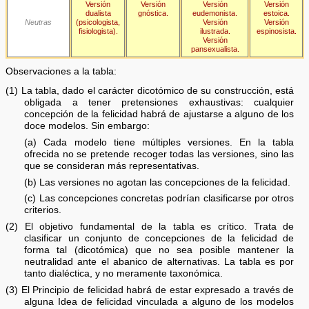
Versión
Versión
Versión
Versión
dualista
gnóstica.
eudemonista.
estoica.
Neutras
(psicologista,
Versión
Versión
fisiologista).
ilustrada.
espinosista.
Versión
pansexualista.
Observaciones a la tabla:
(1) La tabla, dado el carácter dicotómico de su construcción, está
obligada a tener pretensiones exhaustivas: cualquier
concepción de la felicidad habrá de ajustarse a alguno de los
doce modelos. Sin embargo:
(a) Cada modelo tiene múltiples versiones. En la tabla
ofrecida no se pretende recoger todas las versiones, sino las
que se consideran más representativas.
(b) Las versiones no agotan las concepciones de la felicidad.
(c) Las concepciones concretas podrían clasificarse por otros
criterios.
(2) El objetivo fundamental de la tabla es crítico. Trata de
clasificar un conjunto de concepciones de la felicidad de
forma tal (dicotómica) que no sea posible mantener la
neutralidad ante el abanico de alternativas. La tabla es por
tanto dialéctica, y no meramente taxonómica.
(3) El Principio de felicidad habrá de estar expresado a través de
alguna Idea de felicidad vinculada a alguno de los modelos