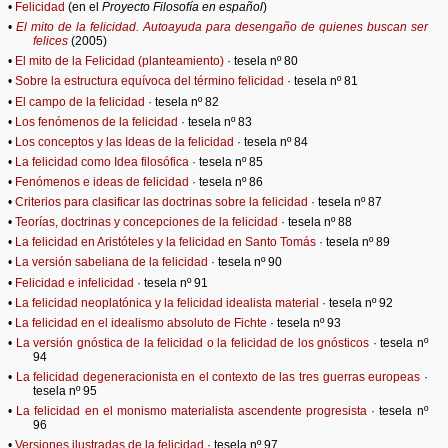
•
Felicidad
(en el
Proyecto Filosofía en español
)
•
El mito de la felicidad. Autoayuda para desengaño de quienes buscan ser
felices
(2005)
•
El mito de la Felicidad (planteamiento)
· tesela nº 80
•
Sobre la estructura equívoca del término felicidad
· tesela nº 81
•
El campo de la felicidad
· tesela nº 82
•
Los fenómenos de la felicidad
· tesela nº 83
•
Los conceptos y las Ideas de la felicidad
· tesela nº 84
•
La felicidad como Idea filosófica
· tesela nº 85
•
Fenómenos e ideas de felicidad
· tesela nº 86
•
Criterios para clasificar las doctrinas sobre la felicidad
· tesela nº 87
•
Teorías, doctrinas y concepciones de la felicidad
· tesela nº 88
•
La felicidad en Aristóteles y la felicidad en Santo Tomás
· tesela nº 89
•
La versión sabeliana de la felicidad
· tesela nº 90
•
Felicidad e infelicidad
· tesela nº 91
•
La felicidad neoplatónica y la felicidad idealista material
· tesela nº 92
•
La felicidad en el idealismo absoluto de Fichte
· tesela nº 93
•
La versión gnóstica de la felicidad o la felicidad de los gnósticos
· tesela nº
94
•
La felicidad degeneracionista en el contexto de las tres guerras europeas
·
tesela nº 95
•
La felicidad en el monismo materialista ascendente progresista
· tesela nº
96
•
Versiones ilustradas de la felicidad
· tesela nº 97