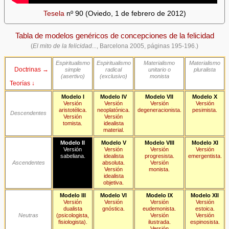
Tesela
nº 90 (Oviedo, 1 de febrero de 2012)
Tabla de modelos genéricos de concepciones de la felicidad
(
El mito de la felicidad...
, Barcelona 2005, páginas 195-196.)
Espiritualismo
Espiritualismo
Materialismo
Materialismo
Doctrinas →
simple
radical
unitario o
pluralista
(asertivo)
(exclusivo)
monista
Teorías ↓
Modelo I
Modelo IV
Modelo VII
Modelo X
Versión
Versión
Versión
Versión
aristotélica.
neoplatónica.
degeneracionista.
pesimista.
Descendentes
Versión
Versión
tomista.
idealista
material.
Modelo II
Modelo V
Modelo VIII
Modelo XI
Versión
Versión
Versión
Versión
sabeliana.
idealista
progresista.
emergentista.
Ascendentes
absoluta.
Versión
Versión
monista.
idealista
objetiva.
Modelo III
Modelo VI
Modelo IX
Modelo XII
Versión
Versión
Versión
Versión
dualista
gnóstica.
eudemonista.
estoica.
Neutras
(psicologista,
Versión
Versión
fisiologista).
ilustrada.
espinosista.
Versión