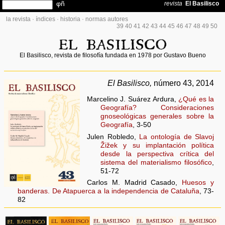
la revista
·
índices
·
historia
·
normas autores
39
40
41
42
43
44
45
46
47
48
49
50
El Basilisco, revista de filosofía fundada en 1978 por Gustavo Bueno
El Basilisco,
número 43, 2014
Marcelino J. Suárez Ardura,
¿Qué es la
Geografía? Consideraciones
gnoseológicas generales sobre la
Geografía
, 3-50
Julen Robledo,
La ontología de Slavoj
Žižek y su implantación política
desde la perspectiva crítica del
sistema del materialismo filosófico
,
51-72
Carlos M. Madrid Casado,
Huesos y
banderas. De Atapuerca a la independencia de Cataluña
, 73-
82