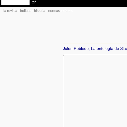
la revista
·
índices
·
historia
·
normas autores
Julen Robledo, La ontología de Slavo