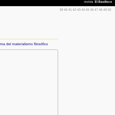
39
40
41
42
43
44
45
46
47
48
49
50
ema del materialismo filosófico