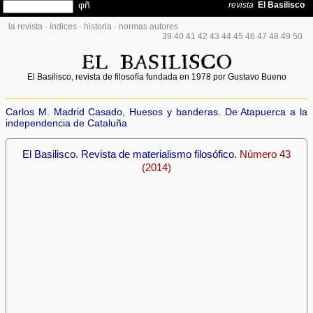
la revista
·
índices
·
historia
·
normas autores
39
40
41
42
43
44
45
46
47
48
49
50
El Basilisco, revista de filosofía fundada en 1978 por Gustavo Bueno
Carlos M. Madrid Casado, Huesos y banderas. De Atapuerca a la
independencia de Cataluña
El Basilisco. Revista de materialismo filosófico.
Número 43
(2014)