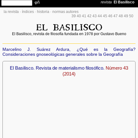
la revista
·
índices
·
historia
·
normas autores
39
40
41
42
43
44
45
46
47
48
49
50
El Basilisco, revista de filosofía fundada en 1978 por Gustavo Bueno
Marcelino J. Suárez Ardura, ¿Qué es la Geografía?
Consideraciones gnoseológicas generales sobre la Geografía
El Basilisco. Revista de materialismo filosófico.
Número 43
(2014)