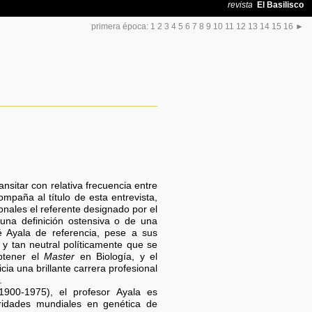
primera época:
1
2
3
4
5
6
7
8
9
10
11
12
13
14
15
16
►
nsitar con relativa frecuencia entre
ompaña al título de esta entrevista,
nales el referente designado por el
una definición ostensiva o de una
é Ayala de referencia, pese a sus
y tan neutral políticamente que se
btener el
Master
en Biología, y el
ia una brillante carrera profesional
.
1900-1975), el profesor Ayala es
ridades mundiales en genética de