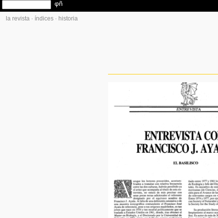
la revista
·
índices
·
historia