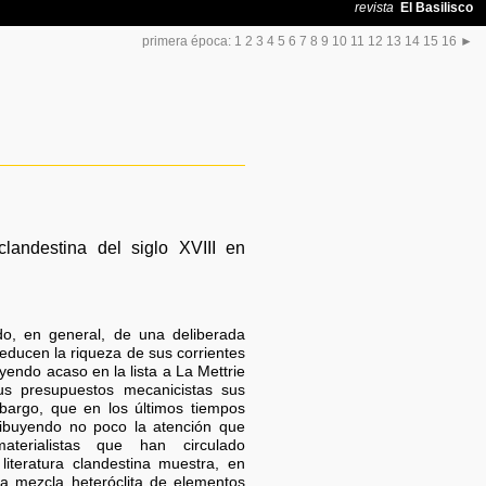
primera época:
1
2
3
4
5
6
7
8
9
10
11
12
13
14
15
16
►
clandestina del siglo XVIII en
ido, en general, de una deliberada
reducen la riqueza de sus corrientes
yendo acaso en la lista a La Mettrie
us presupuestos mecanicistas sus
bargo, que en los últimos tiempos
tribuyendo no poco la atención que
terialistas que han circulado
literatura clandestina muestra, en
una mezcla heteróclita de elementos