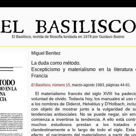
El Basilisco, revista de filosofía fundada en 1978 por Gustavo Bueno
Miguel Benítez
La duda como método.
Escepticismo y materialismo en la literatura 
Francia
El Basilisco,
número 15
, marzo-agosto 1983, páginas 44-61.
El materialismo francés del siglo XVIII ha padec
voluntad de olvido. Todavía hoy, los manuales al uso 
a los nombres de Diderot, Helvétius y D'Holbach, inclu
con objeto de mostrar junto a la vulgaridad de s
tendencias antisociales. No se puede negar, sin em
comienza a invertirse la tendencia. A ello está con
muchos estudiosos prestan a los tratados ma
clandestinamente a lo largo de todo el siglo. Esta 
efecto, el nacimiento del materialismo a partir de 