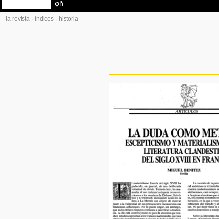
la revista
·
índices
·
historia