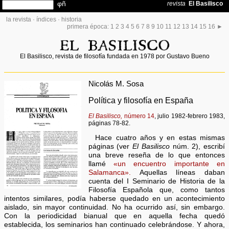
la revista
·
índices
·
historia
primera época:
1
2
3
4
5
6
7
8
9
10
11
12
13
14
15
16
►
El Basilisco, revista de filosofía fundada en 1978 por Gustavo Bueno
Nicolás M. Sosa
Política y filosofía en España
El Basilisco,
número 14
, julio 1982-febrero 1983,
páginas 78-82.
Hace cuatro años y en estas mismas
páginas (ver
El Basilisco
núm. 2), escribí
una breve reseña de lo que entonces
llamé
«un encuentro importante en
Salamanca».
Aquellas líneas daban
cuenta del I Seminario de Historia de la
Filosofía Española que, como tantos
intentos similares, podía haberse quedado en un acontecimiento
aislado, sin mayor continuidad. No ha ocurrido así, sin embargo.
Con la periodicidad bianual que en aquella fecha quedó
establecida, los seminarios han continuado celebrándose. Y ahora,