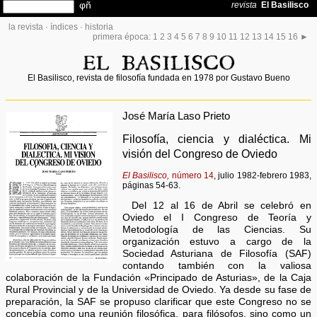
la revista
·
índices
·
historia
primera época:
1
2
3
4
5
6
7
8
9
10
11
12
13
14
15
16
►
El Basilisco, revista de filosofía fundada en 1978 por Gustavo Bueno
José María Laso Prieto
Filosofía, ciencia y dialéctica. Mi
visión del Congreso de Oviedo
El Basilisco,
número 14
, julio 1982-febrero 1983,
páginas 54-63.
Del 12 al 16 de Abril se celebró en
Oviedo el I Congreso de Teoría y
Metodología de las Ciencias. Su
organización estuvo a cargo de la
Sociedad Asturiana de Filosofía (SAF)
contando también con la valiosa
colaboración de la Fundación «Principado de Asturias», de la Caja
Rural Provincial y de la Universidad de Oviedo. Ya desde su fase de
preparación, la SAF se propuso clarificar que este Congreso no se
concebía como una reunión filosófica, para filósofos, sino como un