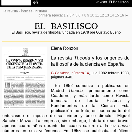
la revista
·
índices
·
historia
primera época:
1
2
3
4
5
6
7
8
9
10
11
12
13
14
15
16
►
El Basilisco, revista de filosofía fundada en 1978 por Gustavo Bueno
Elena Ronzón
La revista
Theoria
y los orígenes de
la filosofía de la ciencia en España
El Basilisco,
número 14
, julio 1982-febrero 1983,
páginas 9-40.
En 1952 comenzó a publicarse en
Madrid
Theoria,
primeramente como
Cuaderno, y más tarde como Revista
trimestral de Teoría, Historia y
Fundamentos de la Ciencia. Esta
publicación fue fruto, en buena parte, del
entusiasmo e impulso de su primer y único director: Miguel
Sánchez-Mazas. La empresa, sin embargo, habría de ser breve:
apenas cuatro años durante los cuales salieron a la luz
nueve
números en seis volúmenes. En 1955, se publicaba el último