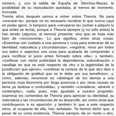
número, y, con la salida de España de Sánchez-Mazas, la
posibilidad de su reanudación quedaba, al menos de momento,
truncada.
Treinta años después vamos a volver sobre
Theoria.
No para
«
rescatar
-la», porque no es necesario recobrar lo que nunca cayó
en poder ajeno; ni tampoco para «
recuperar
-la» (volver a adquirir lo
que antes se tenía), porque a
Theoria
siempre (y no sólo antes) la
han tenido (algunos, al menos) presente; sino que se trata más
bien de
«reconocerla».
Lo que significa, entre otras cosas:
«Examinar con cuidado a una persona o cosa para enterarse de su
identidad, naturaleza y circunstancias»; «registrar, mirar por todos
sus lados o aspectos una cosa para acabarla de comprender o
para rectificar el juicio antes formado sobre ella»; y también,
«confesar con cierta publicidad la dependencia, subordinación o
vasallaje en que se está respecto de otro o la legitimidad de la
jurisdicción que ejerce»; «confesar la certeza de lo que otro dice o
la obligación de gratitud que se le debe por sus beneficios»; y,
como, además,
reconocer
es «distinguir de los demás a una
persona cuya fisonomía por larga ausencia o por otras causas se
tenía ya dudosa o confundida», y también «considerar, advertir o
contemplar», nada, pues, más ajustado a nuestro propósito:
examinar los contenidos de
Theoria
para apreciar su identidad, su
naturaleza y las circunstancias de su desarrollo, así como otras que
contribuyeron a su aparición; y también lo que a este respecto
otros, al ocuparse de ella, han señalado. Ya hemos dicho que, a
pesar de su corta existencia,
Theoria
siempre, de un modo u otro,