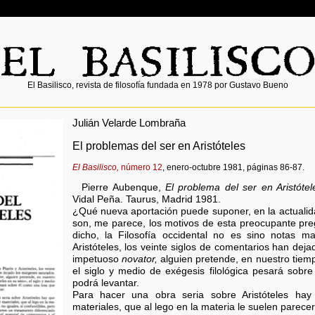
El Basilisco, revista de filosofía fundada en 1978 por Gustavo Bueno
Julián Velarde Lombraña
El problemas del ser en Aristóteles
El Basilisco,
número 12
, enero-octubre 1981, páginas 86-87.
Pierre Aubenque,
El problema del ser en Aristótel
Vidal Peña. Taurus, Madrid 1981.
¿Qué nueva aportación puede suponer, en la actualid
son, me parece, los motivos de esta preocupante pre
dicho, la Filosofía occidental no es sino notas m
Aristóteles, los veinte siglos de comentarios han dej
impetuoso
novator,
alguien pretende, en nuestro tiempo
el siglo y medio de exégesis filológica pesará sobr
podrá levantar.
Para hacer una obra seria sobre Aristóteles hay
materiales, que al lego en la materia le suelen parecer,