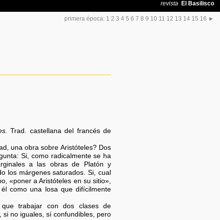
primera época:
1
2
3
4
5
6
7
8
9
10
11
12
13
14
15
16
►
es.
Trad. castellana del francés de
ad, una obra sobre Aristóteles? Dos
gunta: Si, como radicalmente se ha
arginales a las obras de Platón y
ado los márgenes saturados. Si, cual
, «poner a Aristóteles en su sitio»,
e él como una losa que difícilmente
 que trabajar con dos clases de
 si no iguales, sí confundibles, pero