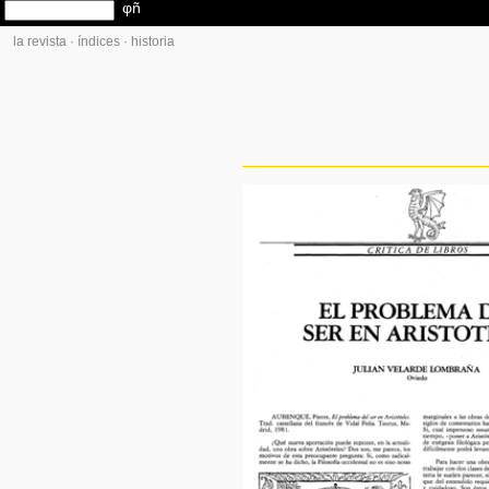
la revista
·
índices
·
historia