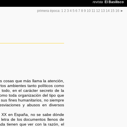
primera época:
1
2
3
4
5
6
7
8
9
10
11
12
13
14
15
16
►
as cosas que más llama la atención,
rtos ambientes tanto políticos como
 todo, en el carácter secreto de la
omo toda organización del tipo que
 sus fines humanitarios, no siempre
desviaciones y abusos en diversos
 y XX en España, no se sabe dónde
a letra de los documentos llenos de
ada tienen que ver con la razón, el