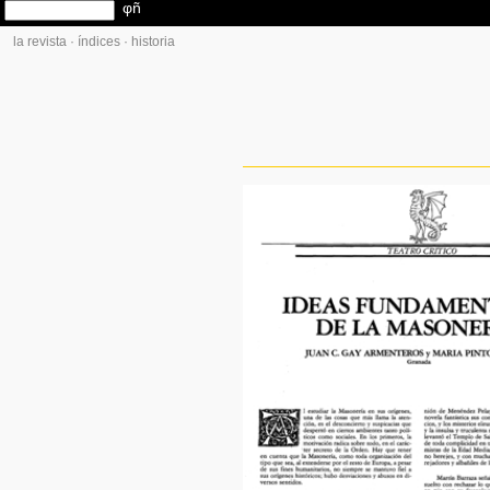
la revista
·
índices
·
historia