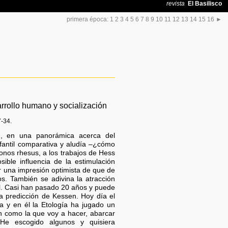
primera época:
1
2
3
4
5
6
7
8
9
10
11
12
13
14
15
16
►
arrollo humano y socialización
-34.
n, en una panorámica acerca del
nfantil comparativa y aludía –¿cómo
onos rhesus, a los trabajos de Hess
sible influencia de la estimulación
r una impresión optimista de que de
os. También se adivina la atracción
al. Casi han pasado 20 años y puede
la predicción de Kessen. Hoy día el
a y en él la Etología ha jugado un
n como la que voy a hacer, abarcar
 He escogido algunos y quisiera