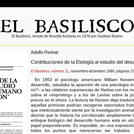
El Basilisco, revista de filosofía fundada en 1978 por Gustavo Bueno
Adolfo Perinat
Contribuciones de la Etología al estudio del des
El Basilisco,
número 11
, noviembre-diciembre 1980, páginas 27
En 1963 el psicólogo americano William Kesse
desarrollo, saludaba la aparición de una psicología i
no?– a las célebres experiencias de Harlow con los m
sobre el «imprinting» y a los de Levine sobre la po
precoz en el
stress.
La lectura de Kessen deja trasluci
aquellas primicias podrían recogerse sazonados frut
que intelectualmente siente por la investigación anim
decirse que la historia ha corroborado ampliamente 
enfoque biológico del desarrollo humano está en alz
papel preponderante. Es imposible, en una exposició
todos los puntos que merecerían ser tratados.