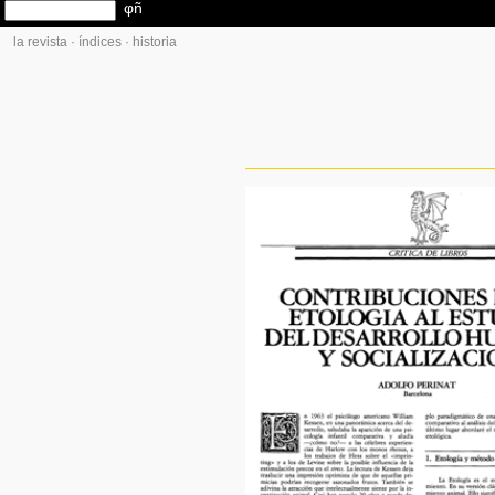
la revista
·
índices
·
historia