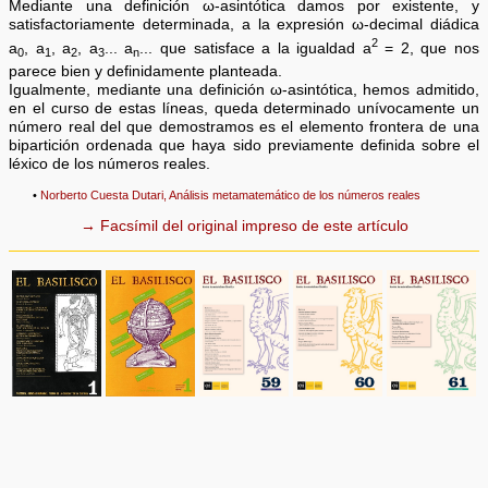
Mediante una definición ω-asintótica damos por existente, y
satisfactoriamente determinada, a la expresión ω-decimal diádica
2
a
, a
, a
, a
... a
... que satisface a la igualdad a
= 2, que nos
0
1
2
3
n
parece bien y definidamente planteada.
Igualmente, mediante una definición ω-asintótica, hemos admitido,
en el curso de estas líneas, queda determinado unívocamente un
número real del que demostramos es el elemento frontera de una
bipartición ordenada que haya sido previamente definida sobre el
léxico de los números reales.
•
Norberto Cuesta Dutari, Análisis metamatemático de los números reales
→ Facsímil del original impreso de este artículo