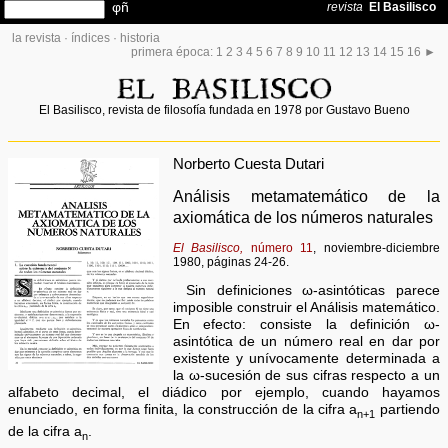
la revista
·
índices
·
historia
primera época:
1
2
3
4
5
6
7
8
9
10
11
12
13
14
15
16
►
El Basilisco, revista de filosofía fundada en 1978 por Gustavo Bueno
Norberto Cuesta Dutari
Análisis metamatemático de la
axiomática de los números naturales
El Basilisco,
número 11
, noviembre-diciembre
1980, páginas 24-26.
Sin definiciones ω-asintóticas parece
imposible construir el Análisis matemático.
En efecto: consiste la definición ω-
asintótica de un número real en dar por
existente y unívocamente determinada a
la ω-sucesión de sus cifras respecto a un
alfabeto decimal, el diádico por ejemplo, cuando hayamos
enunciado, en forma finita, la construcción de la cifra a
partiendo
n+1
de la cifra a
.
n