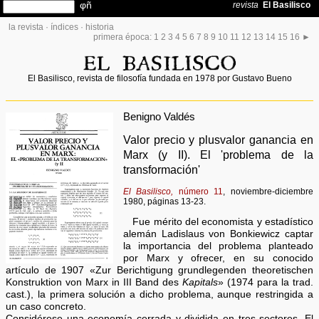
la revista
·
índices
·
historia
primera época:
1
2
3
4
5
6
7
8
9
10
11
12
13
14
15
16
►
El Basilisco, revista de filosofía fundada en 1978 por Gustavo Bueno
Benigno Valdés
Valor precio y plusvalor ganancia en
Marx (y II). El 'problema de la
transformación'
El Basilisco,
número 11
, noviembre-diciembre
1980, páginas 13-23.
Fue mérito del economista y estadístico
alemán Ladislaus von Bonkiewicz captar
la importancia del problema planteado
por Marx y ofrecer, en su conocido
artículo de 1907 «Zur Berichtigung grundlegenden theoretischen
Konstruktion von Marx in III Band des
Kapitals
» (1974 para la trad.
cast.), la primera solución a dicho problema, aunque restringida a
un caso concreto.
Considérese una economía cerrada y dividida en tres sectores. El