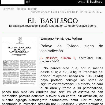
la revista
·
índices
·
historia
primera época:
1
2
3
4
5
6
7
8
9
10
11
12
13
14
15
16
►
El Basilisco, revista de filosofía fundada en 1978 por Gustavo Bueno
Emiliano Fernández Vallina
Pelayo de Oviedo, signo de
contradicción
El Basilisco,
número 9
, enero-abril 1980,
páginas 54-56.
No parece sino que, por lo menos
desde el siglo XVI, la figura irrepetible del
obispo Pelayo de Oviedo (ca. 1065-1143)
haya portado consigo las notas de
signum contradictionis.
En efecto, de cara
a su obra y frente a su personalidad,
pocos han sido los eruditos que
sine ira et estudio
no han
mantenido postura definitiva a favor o en contra, sin distinción, de
nuestro egregio historiógrafo altomedieval astur. Por mi parte,
aceptando la invitación ofrecida por
El Basilisco
y, como estudioso