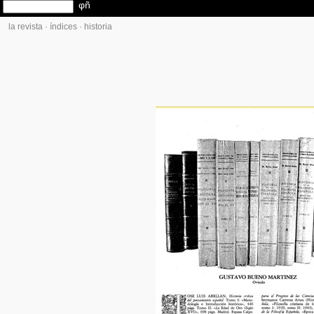
la revista
·
índices
·
historia