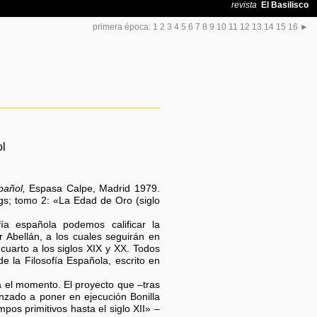
primera época:
1
2
3
4
5
6
7
8
9
10
11
12
13
14
15
16
►
ol
pañol,
Espasa Calpe, Madrid 1979.
gs; tomo 2: «La Edad de Oro (siglo
fía española podemos calificar la
 Abellán, a los cuales seguirán en
 cuarto a los siglos XIX y XX. Todos
de la Filosofía Española, escrito en
ta el momento. El proyecto que –tras
zado a poner en ejecución Bonilla
pos primitivos hasta el siglo XII» –