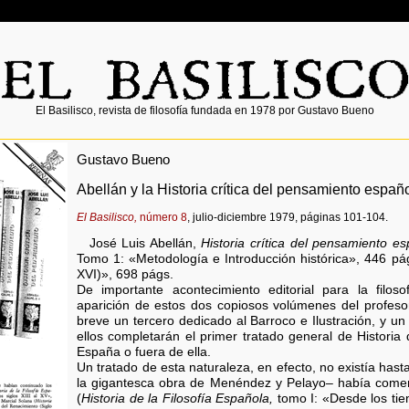
El Basilisco, revista de filosofía fundada en 1978 por Gustavo Bueno
Gustavo Bueno
Abellán y la Historia crítica del pensamiento españ
El Basilisco,
número 8
, julio-diciembre 1979, páginas 101-104.
José Luis Abellán,
Historia crítica del pensamiento es
Tomo 1: «Metodología e Introducción histórica», 446 pá
XVI)», 698 págs.
De importante acontecimiento editorial para la filoso
aparición de estos dos copiosos volúmenes del profesor
breve un tercero dedicado al Barroco e Ilustración, y un
ellos completarán el primer tratado general de Historia 
España o fuera de ella.
Un tratado de esta naturaleza, en efecto, no existía has
la gigantesca obra de Menéndez y Pelayo– había comen
(
Historia de la Filosofía Española,
tomo I: «Desde los tiem