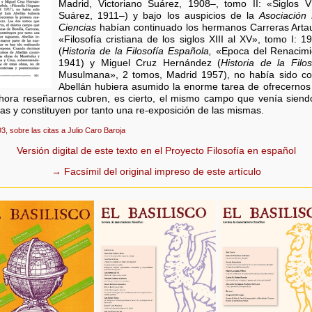
Madrid, Victoriano Suárez, 1908–, tomo II: «Siglos VII
Suárez, 1911–) y bajo los auspicios de la
Asociación
Ciencias
habían continuado los hermanos Carreras Arta
«Filosofía cristiana de los siglos XIII al XV», tomo I: 
(
Historia de la Filosofía Española,
«Epoca del Renacimie
1941) y Miguel Cruz Hernández (
Historia de la Filo
Musulmana», 2 tomos, Madrid 1957), no había sido co
Abellán hubiera asumido la enorme tarea de ofrecernos 
hora reseñarnos cubren, es cierto, el mismo campo que venía siendo 
as y constituyen por tanto una re-exposición de las mismas.
93, sobre las citas a Julio Caro Baroja
Versión digital de este texto en el Proyecto Filosofía en español
→ Facsímil del original impreso de este artículo