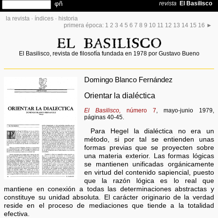
la revista
·
índices
·
historia
primera época:
1
2
3
4
5
6
7
8
9
10
11
12
13
14
15
16
►
El Basilisco, revista de filosofía fundada en 1978 por Gustavo Bueno
Domingo Blanco Fernández
Orientar la dialéctica
El Basilisco,
número 7
, mayo-junio 1979,
páginas 40-45.
Para Hegel la dialéctica no era un
método, si por tal se entienden unas
formas previas que se proyecten sobre
una materia exterior. Las formas lógicas
se mantienen unificadas orgánicamente
en virtud del contenido sapiencial, puesto
que la razón lógica es lo real que
mantiene en conexión a todas las determinaciones abstractas y
constituye su unidad absoluta. El carácter originario de la verdad
reside en el proceso de mediaciones que tiende a la totalidad
efectiva.