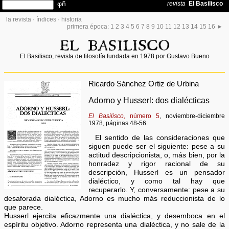
la revista
·
índices
·
historia
primera época:
1
2
3
4
5
6
7
8
9
10
11
12
13
14
15
16
►
El Basilisco, revista de filosofía fundada en 1978 por Gustavo Bueno
Ricardo Sánchez Ortiz de Urbina
Adorno y Husserl: dos dialécticas
El Basilisco,
número 5
, noviembre-diciembre
1978, páginas 48-56.
El sentido de las consideraciones que
siguen puede ser el siguiente: pese a su
actitud descripcionista, o, más bien, por la
honradez y rigor racional de su
descripción, Husserl es un pensador
dialéctico, y como tal hay que
recuperarlo. Y, conversamente: pese a su
desaforada dialéctica, Adorno es mucho más reduccionista de lo
que parece.
Husserl ejercita eficazmente una dialéctica, y desemboca en el
espíritu objetivo. Adorno representa una dialéctica, y no sale de la