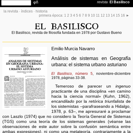
la revista
·
índices
·
historia
primera época:
1
2
3
4
5
6
7
8
9
10
11
12
13
14
15
16
►
El Basilisco, revista de filosofía fundada en 1978 por Gustavo Bueno
Emilio Murcia Navarro
Análisis de sistemas en Geografía
urbana: el sistema urbano asturiano
El Basilisco,
número 5
, noviembre-diciembre
1978, páginas 33-38.
Temeroso de parecer un
ingenuo
practicante de una disciplina «en camino
hacia la ciencia normal» (Kuhn, 1962),
encandilado
por la
retórica triunfalista
de
los sistemistas –parafraseando a Hidalgo,
1978, p. 63–, me apresuraré a proclamar
con Laszlo (1974) que no considero la Teoría General de Sistemas
(TGS) como una teoría de los sistemas generales (véanse las
observaciones de este autor sobre la confusión semántica entre
ambas expresiones), ni como una metateoría, contrariamente a la