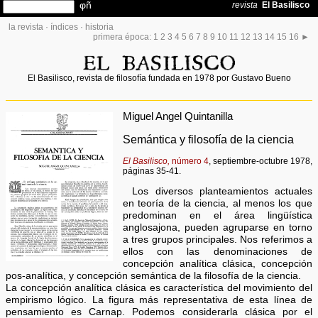
la revista
·
índices
·
historia
primera época:
1
2
3
4
5
6
7
8
9
10
11
12
13
14
15
16
►
El Basilisco, revista de filosofía fundada en 1978 por Gustavo Bueno
Miguel Angel Quintanilla
Semántica y filosofía de la ciencia
El Basilisco,
número 4
, septiembre-octubre 1978,
páginas 35-41.
Los diversos planteamientos actuales
en teoría de la ciencia, al menos los que
predominan en el área lingüística
anglosajona, pueden agruparse en torno
a tres grupos principales. Nos referimos a
ellos con las denominaciones de
concepción analítica clásica, concepción
pos-analítica, y concepción semántica de la filosofía de la ciencia.
La concepción analítica clásica es característica del movimiento del
empirismo lógico. La figura más representativa de esta línea de
pensamiento es Carnap. Podemos considerarla clásica por el