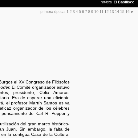
primera época:
1
2
3
4
5
6
7
8
9
10
11
12
13
14
15
16
►
Burgos el XV Congreso de Filósofos
poder.
El Comité organizador estuvo
tos, presidente; Celia Amorós,
tario. Era de esperar una eficiente
á, el profesor Martín Santos es ya
eficaz organizador de los célebres
l pensamiento de Karl R. Popper y
tilización del gran marco histórico-
San Juan. Sin embargo, la falta de
 en la contigua Casa de la Cultura,