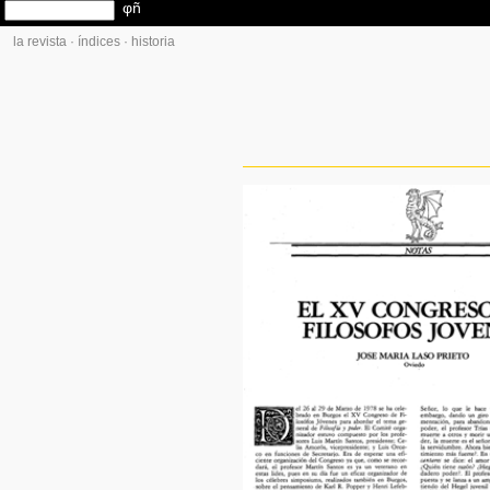
la revista
·
índices
·
historia