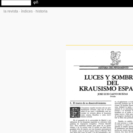
la revista
·
índices
·
historia