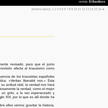
primera época:
1
2
3
4
5
6
7
8
9
10
11
12
13
14
15
16
►
ente revisado, para que el juicio
 revisión afecta al krausismo como
luencia de los krausistas españoles
ica: «Veritas liberabit nos.» Esta
u actitud vital; la verdad nos hará
nsiosamente la verdad, como el mejor
 un grito, a la vez esperanzado y
glo XIX, por lo que es allí donde ha
re ellos vemos gravitar la historia,