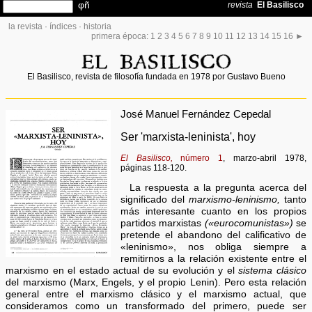
la revista
·
índices
·
historia
primera época:
1
2
3
4
5
6
7
8
9
10
11
12
13
14
15
16
►
El Basilisco, revista de filosofía fundada en 1978 por Gustavo Bueno
José Manuel Fernández Cepedal
Ser 'marxista-leninista', hoy
El Basilisco,
número 1
, marzo-abril 1978,
páginas 118-120.
La respuesta a la pregunta acerca del
significado del
marxismo-leninismo,
tanto
más interesante cuanto en los propios
partidos marxistas
(«eurocomunistas»)
se
pretende el abandono del calificativo de
«leninismo», nos obliga siempre a
remitirnos a la relación existente entre el
marxismo en el estado actual de su evolución y el
sistema clásico
del marxismo (Marx, Engels, y el propio Lenin). Pero esta relación
general entre el marxismo clásico y el marxismo actual, que
consideramos como un transformado del primero, puede ser