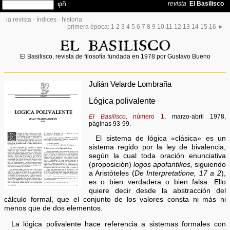
la revista
·
índices
·
historia
primera época:
1
2
3
4
5
6
7
8
9
10
11
12
13
14
15
16
►
El Basilisco, revista de filosofía fundada en 1978 por Gustavo Bueno
Julián Velarde Lombraña
Lógica polivalente
El Basilisco,
número 1
, marzo-abril 1978,
páginas 93-99.
El sistema de lógica «clásica» es un
sistema regido por la ley de bivalencia,
según la cual toda oración enunciativa
(proposición)
logos apofantikos,
siguiendo
a Aristóteles (
De Interpretatione, 17 a 2
),
es o bien verdadera o bien falsa. Ello
quiere decir desde la abstracción del
cálculo formal, que el conjunto de los valores consta ni más ni
menos que de dos elementos.
La lógica polivalente hace referencia a sistemas formales con