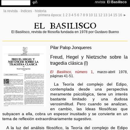
la revista
·
índices
·
historia
primera época:
1
2
3
4
5
6
7
8
9
10
11
12
13
14
15
16
►
El Basilisco, revista de filosofía fundada en 1978 por Gustavo Bueno
Pilar Palop Jonqueres
Freud, Hegel y Nietzsche sobre la
tragedia clásica (I)
El Basilisco,
número 1
, marzo-abril 1978,
páginas 41-51.
La Teoría del complejo del Edipo,
contemplada desde una perspectiva
meramente psicológica, tiene un interés
bastante limitado y una dudosa
verosimilitud. Pero cuando se analizan,
en cambio, las Ideas filosóficas que
subyacen a ella, cobra un espesor inusitado y se convierte en un
tema de reflexión extraordinariamente sugestivo.
A la luz del análisis filosófico, la Teoría del complejo de Edipo