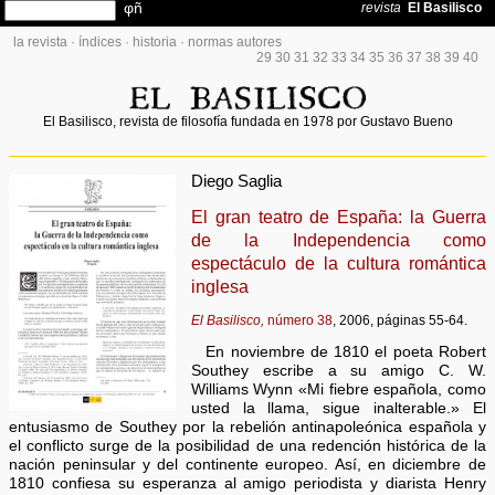
la revista
·
índices
·
historia
·
normas autores
29
30
31
32
33
34
35
36
37
38
39
40
El Basilisco, revista de filosofía fundada en 1978 por Gustavo Bueno
Diego Saglia
El gran teatro de España: la Guerra
de la Independencia como
espectáculo de la cultura romántica
inglesa
El Basilisco,
número 38
, 2006, páginas 55-64.
En noviembre de 1810 el poeta Robert
Southey escribe a su amigo C. W.
Williams Wynn «Mi fiebre española, como
usted la llama, sigue inalterable.» El
entusiasmo de Southey por la rebelión antinapoleónica española y
el conflicto surge de la posibilidad de una redención histórica de la
nación peninsular y del continente europeo. Así, en diciembre de
1810 confiesa su esperanza al amigo periodista y diarista Henry