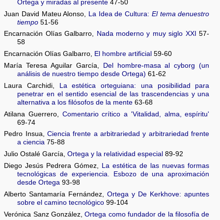
Ortega y miradas al presente
47-50
Juan David Mateu Alonso,
La Idea de Cultura:
El tema denuestro
tiempo
51-56
Encarnación Olías Galbarro,
Nada moderno y muy siglo XXI
57-
58
Encarnación Olías Galbarro,
El hombre artificial
59-60
María Teresa Aguilar García,
Del hombre-masa al cyborg (un
análisis de nuestro tiempo desde Ortega)
61-62
Laura Carchidi,
La estética orteguiana: una posibilidad para
penetrar en el sentido esencial de las trascendencias y una
alternativa a los filósofos de la mente
63-68
Atilana Guerrero,
Comentario crítico a 'Vitalidad, alma, espíritu'
69-74
Pedro Insua,
Ciencia frente a arbitrariedad y arbitrariedad frente
a ciencia
75-88
Julio Ostalé García,
Ortega y la relatividad especial
89-92
Diego Jesús Pedrera Gómez,
La estética de las nuevas formas
tecnológicas de experiencia. Esbozo de una aproximación
desde Ortega
93-98
Alberto Santamaría Fernández,
Ortega y De Kerkhove: apuntes
sobre el camino tecnológico
99-104
Verónica Sanz González,
Ortega como fundador de la filosofía de