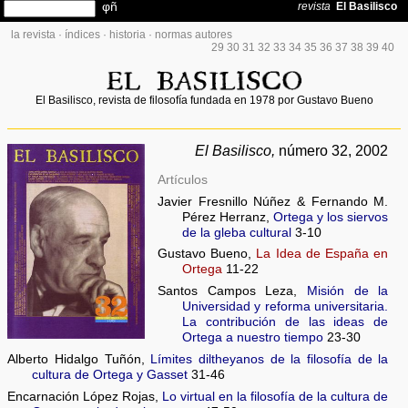
la revista
·
índices
·
historia
·
normas autores
29
30
31
32
33
34
35
36
37
38
39
40
El Basilisco, revista de filosofía fundada en 1978 por Gustavo Bueno
El Basilisco,
número 32, 2002
Artículos
Javier Fresnillo Núñez & Fernando M.
Pérez Herranz,
Ortega y los siervos
de la gleba cultural
3-10
Gustavo Bueno,
La Idea de España en
Ortega
11-22
Santos Campos Leza,
Misión de la
Universidad y reforma universitaria.
La contribución de las ideas de
Ortega a nuestro tiempo
23-30
Alberto Hidalgo Tuñón,
Límites diltheyanos de la filosofía de la
cultura de Ortega y Gasset
31-46
Encarnación López Rojas,
Lo virtual en la filosofía de la cultura de