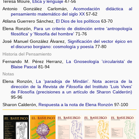
Teresa Moure,
Ética y lenguaje
47-56
Antonio González Carlomán,
Acomodación didáctica al
pensamiento matemático del siglo XX
57-62
Atilana Guerrero Sánchez,
El Dios de los políticos
63-70
Elena Ronzón,
Para un criterio de distinción entre 'antropología
filosófica' y 'filosofía del hombre'
71-76
José Manuel González Álvarez,
Significación del vector épico en
el discurso borgiano: cosmología y poesía
77-80
Historia del Pensamiento
Fernando M. Pérez Herranz,
La Gnoseología 'circularista' de
Blaise Pascal
81-94
Notas
Elena Ronzón,
La 'paradoja de Mindán'. Nota acerca de la
dirección de la
Revista de Filosofía
del Instituto 'Luis Vives'
de Filosofía (precisiones a un artículo de Sharon Calderón)
95-96
Sharon Calderón,
Respuesta a la nota de Elena Ronzón
97-100