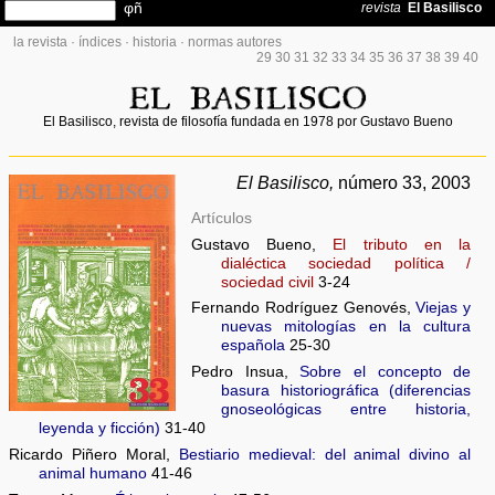
la revista
·
índices
·
historia
·
normas autores
29
30
31
32
33
34
35
36
37
38
39
40
El Basilisco, revista de filosofía fundada en 1978 por Gustavo Bueno
El Basilisco,
número 33, 2003
Artículos
Gustavo Bueno,
El tributo en la
dialéctica sociedad política /
sociedad civil
3-24
Fernando Rodríguez Genovés,
Viejas y
nuevas mitologías en la cultura
española
25-30
Pedro Insua,
Sobre el concepto de
basura historiográfica (diferencias
gnoseológicas entre historia,
leyenda y ficción)
31-40
Ricardo Piñero Moral,
Bestiario medieval: del animal divino al
animal humano
41-46