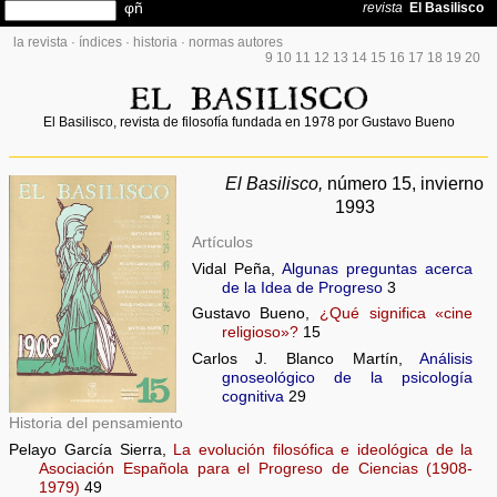
la revista
·
índices
·
historia
·
normas autores
9
10
11
12
13
14
15
16
17
18
19
20
El Basilisco, revista de filosofía fundada en 1978 por Gustavo Bueno
El Basilisco,
número 15, invierno
1993
Artículos
Vidal Peña,
Algunas preguntas acerca
de la Idea de Progreso
3
Gustavo Bueno,
¿Qué significa «cine
religioso»?
15
Carlos J. Blanco Martín,
Análisis
gnoseológico de la psicología
cognitiva
29
Historia del pensamiento
Pelayo García Sierra,
La evolución filosófica e ideológica de la
Asociación Española para el Progreso de Ciencias (1908-
1979)
49